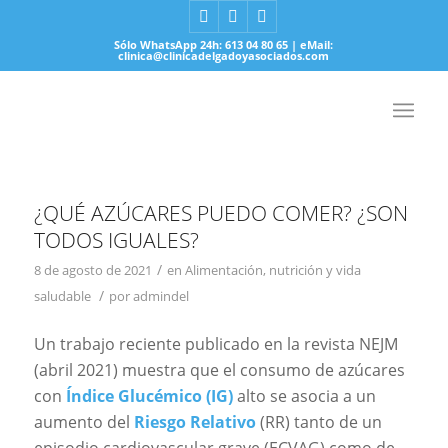
Sólo WhatsApp 24h: 613 04 80 65 | eMail:
clinica@clinicadelgadoyasociados.com
¿QUÉ AZÚCARES PUEDO COMER? ¿SON
TODOS IGUALES?
/
8 de agosto de 2021
en
Alimentación, nutrición y vida
/
saludable
por
admindel
Un trabajo reciente publicado en la revista NEJM
(abril 2021) muestra que el consumo de azúcares
con
Índice Glucémico (IG)
alto se asocia a un
aumento del
Riesgo Relativo
(RR) tanto de un
episodio cardiovascular grave (ECVAG) como de