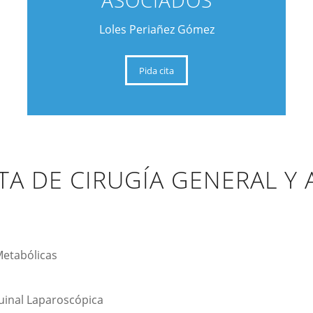
ASOCIADOS
Loles Periañez Gómez
Pida cita
TA DE CIRUGÍA GENERAL Y
Metabólicas
uinal Laparoscópica