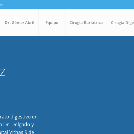
com
Dr. Gómez Abril
Equipo
Cirugía Bariátrica
Cirugía Dige
Z
rato digestivo en
ca Dr. Delgado y
ital Vithas 9 de